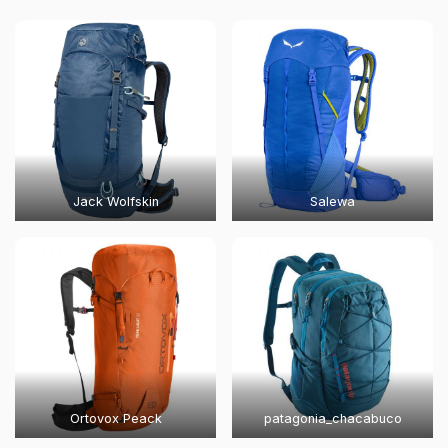
Jack Wolfskin
Salewa
Ortovox Peack
patagonia_chacabuco