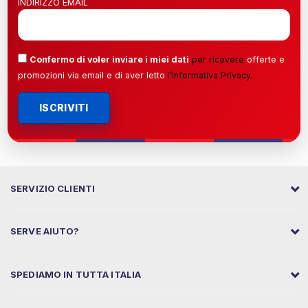
INDIRIZZO EMAIL
Confermo di voler inviare i miei dati
per ricevere
offerte e
promozioni via email e di aver letto
l’
Informativa Privacy
.
ISCRIVITI
SERVIZIO CLIENTI
SERVE AIUTO?
SPEDIAMO IN TUTTA ITALIA