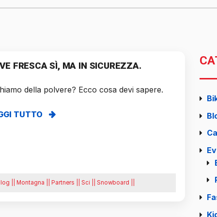
CA
VE FRESCA SÌ, MA IN SICUREZZA.
hiamo della polvere? Ecco cosa devi sapere.
Bi
GGI TUTTO
Bl
Ca
Ev
log || Montagna || Partners || Sci || Snowboard ||
Fa
Ki