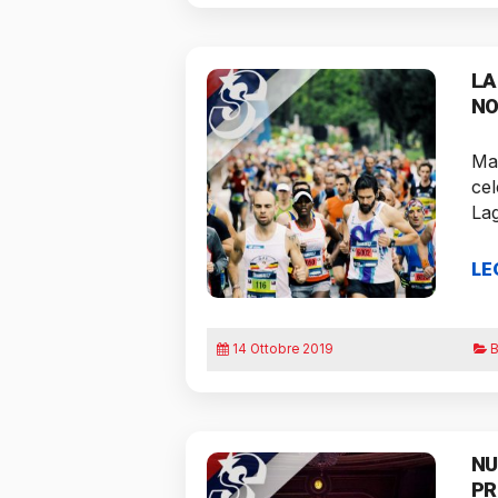
LA
NO
Man
cel
La
LE
14 Ottobre 2019
B
NU
PR