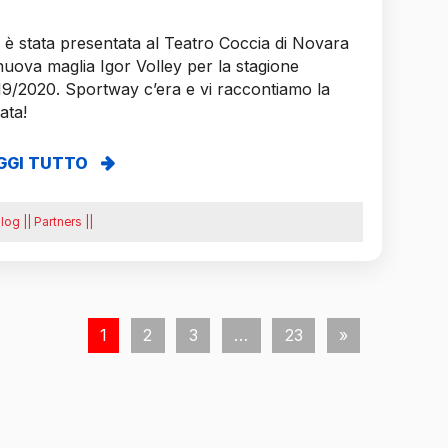
i è stata presentata al Teatro Coccia di Novara
nuova maglia Igor Volley per la stagione
9/2020. Sportway c’era e vi raccontiamo la
ata!
GGI TUTTO
log || Partners ||
1
2
3
…
23
»