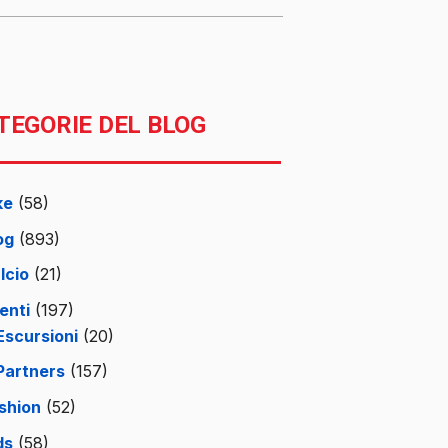
TEGORIE DEL BLOG
ke
(58)
og
(893)
lcio
(21)
enti
(197)
Escursioni
(20)
Partners
(157)
shion
(52)
ds
(58)