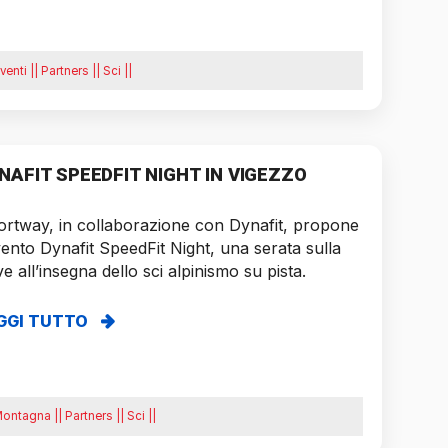
enti || Partners || Sci ||
NAFIT SPEEDFIT NIGHT IN VIGEZZO
rtway, in collaborazione con Dynafit, propone
vento Dynafit SpeedFit Night, una serata sulla
e all’insegna dello sci alpinismo su pista.
GGI TUTTO
ontagna || Partners || Sci ||