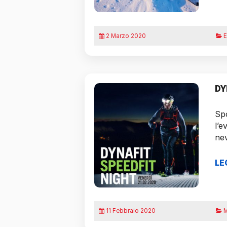
2 Marzo 2020
Ev
DY
Spo
l’e
nev
LE
11 Febbraio 2020
M