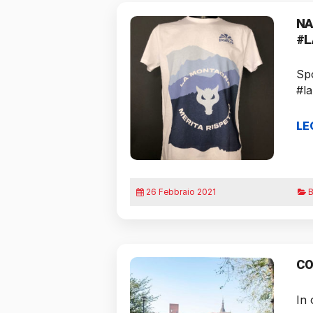
NA
#L
Spo
#l
LE
26 Febbraio 2021
B
CO
In 