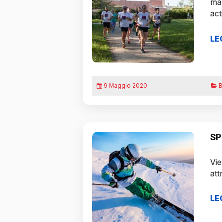
mam
act
LE
9 Maggio 2020
B
SP
Vie
att
LE