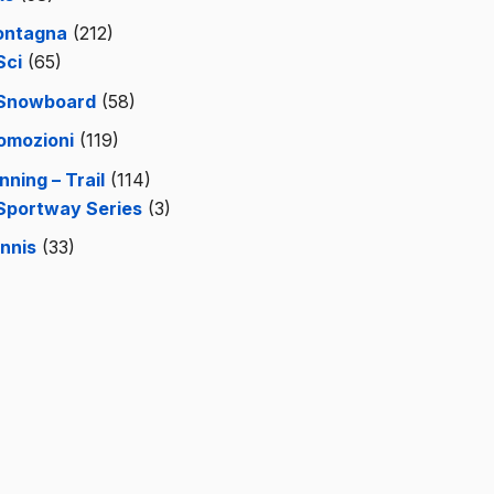
ntagna
(212)
Sci
(65)
Snowboard
(58)
omozioni
(119)
nning – Trail
(114)
Sportway Series
(3)
nnis
(33)