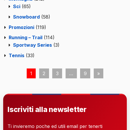
Sci
(65)
Snowboard
(58)
Promozioni
(119)
Running – Trail
(114)
Sportway Series
(3)
Tennis
(33)
1
2
3
…
9
»
Iscriviti alla newsletter
Ti invieremo poche ed utili email per tenerti