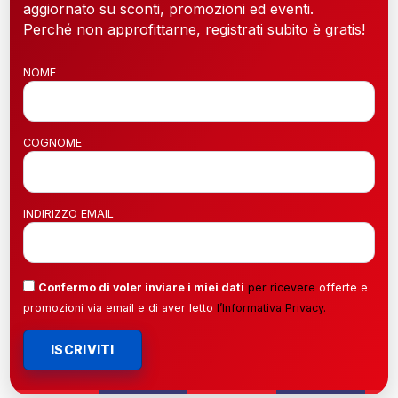
aggiornato su sconti, promozioni ed eventi.
Perché non approfittarne, registrati subito è gratis!
NOME
COGNOME
INDIRIZZO EMAIL
Confermo di voler inviare i miei dati
per ricevere
offerte e
promozioni via email e di aver letto
l’
Informativa Privacy
.
ISCRIVITI