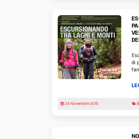
ES
PA
VE
DE
Es
di 
fam
LE
24 Novembre 2015
B
NO