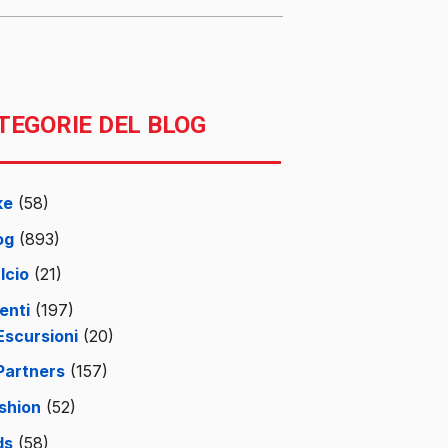
TEGORIE DEL BLOG
ke
(58)
og
(893)
lcio
(21)
enti
(197)
Escursioni
(20)
Partners
(157)
shion
(52)
ds
(58)