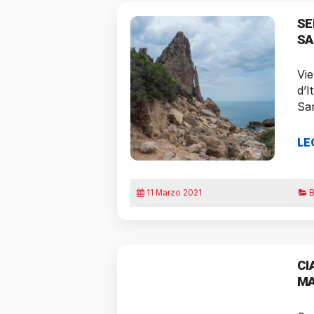
SE
SA
Vie
d’I
Sa
LE
11 Marzo 2021
B
CI
MA