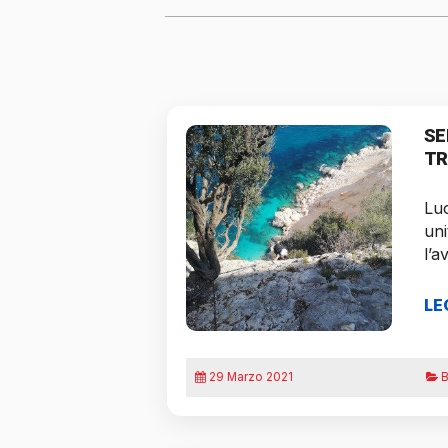
SE
TR
Luc
uni
l’a
LE
29 Marzo 2021
B