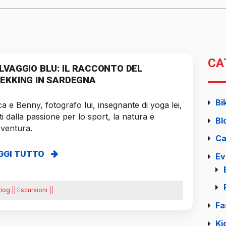
CA
LVAGGIO BLU: IL RACCONTO DEL
EKKING IN SARDEGNA
Bi
a e Benny, fotografo lui, insegnante di yoga lei,
ti dalla passione per lo sport, la natura e
Bl
vventura.
Ca
GGI TUTTO
Ev
log || Escursioni ||
Fa
Ki