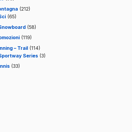
ntagna
(212)
Sci
(65)
Snowboard
(58)
omozioni
(119)
nning – Trail
(114)
Sportway Series
(3)
nnis
(33)