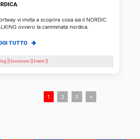
RDICA
rtway vi invita a scoprire cosa sia il NORDIC
LKING ovvero la camminata nordica.
GGI TUTTO
log || Escursioni || Eventi ||
1
2
3
»