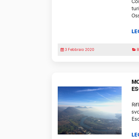
Con
tur
Os
LE
3 Febbraio 2020
B
MO
ES
Rif
svo
Esc
LE