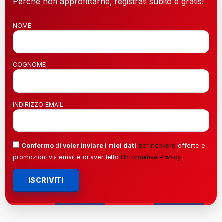
Perché non approfittarne, registrati subito è gratis!
NOME
COGNOME
INDIRIZZO EMAIL
Confermo di voler inviare i miei dati
per ricevere
offerte e
promozioni via email e di aver letto
l’
Informativa Privacy
.
ISCRIVITI