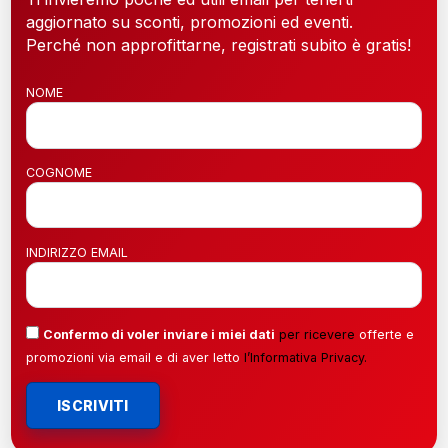
aggiornato su sconti, promozioni ed eventi.
Perché non approfittarne, registrati subito è gratis!
NOME
COGNOME
INDIRIZZO EMAIL
Confermo di voler inviare i miei dati
per ricevere
offerte e
promozioni via email e di aver letto
l’
Informativa Privacy
.
ISCRIVITI