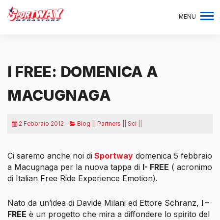
MENU
I FREE: DOMENICA A
MACUGNAGA
2 Febbraio 2012
Blog || Partners || Sci ||
Ci saremo anche noi di
Sportway
domenica 5 febbraio
a Macugnaga per la nuova tappa di
I- FREE
( acronimo
di Italian Free Ride Experience Emotion).
Nato da un’idea di Davide Milani ed Ettore Schranz,
I –
FREE
è
un progetto che mira a diffondere lo spirito del