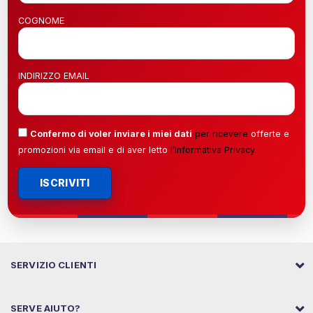
COGNOME
INDIRIZZO EMAIL
Confermo di voler inviare i miei dati
per ricevere
offerte e
promozioni via email e di aver letto
l’
Informativa Privacy
.
ISCRIVITI
SERVIZIO CLIENTI
SERVE AIUTO?