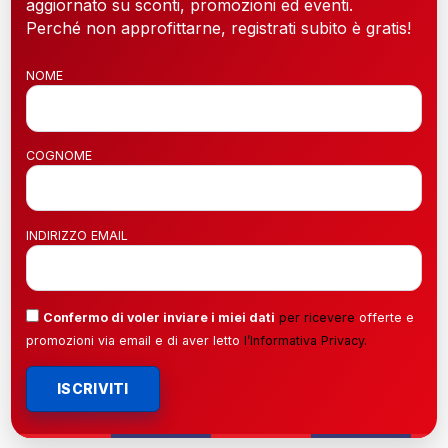
aggiornato su sconti, promozioni ed eventi.
Perché non approfittarne, registrati subito è gratis!
NOME
COGNOME
INDIRIZZO EMAIL
Confermo di voler inviare i miei dati
per ricevere
offerte e
promozioni via email e di aver letto
l’
Informativa Privacy
.
ISCRIVITI