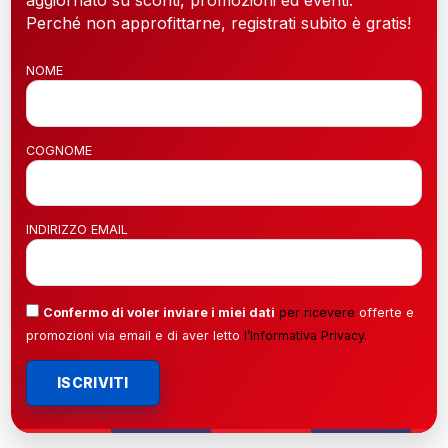
Perché non approfittarne, registrati subito è gratis!
NOME
COGNOME
INDIRIZZO EMAIL
Confermo di voler inviare i miei dati
per ricevere
offerte e
promozioni via email e di aver letto
l’
Informativa Privacy
.
ISCRIVITI