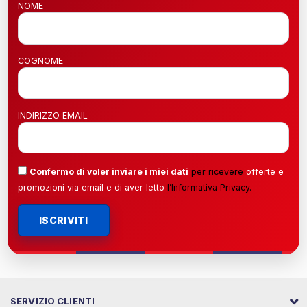
NOME
COGNOME
INDIRIZZO EMAIL
Confermo di voler inviare i miei dati
per ricevere
offerte e
promozioni via email e di aver letto
l’
Informativa Privacy
.
ISCRIVITI
SERVIZIO CLIENTI