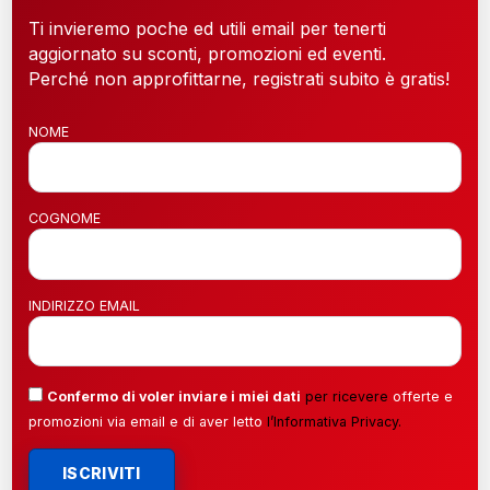
Ti invieremo poche ed utili email per tenerti
aggiornato su sconti, promozioni ed eventi.
Perché non approfittarne, registrati subito è gratis!
NOME
COGNOME
INDIRIZZO EMAIL
Confermo di voler inviare i miei dati
per ricevere
offerte e
promozioni via email e di aver letto
l’
Informativa Privacy
.
ISCRIVITI