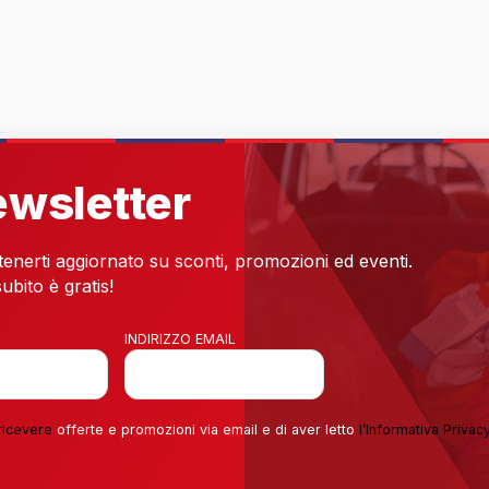
newsletter
 tenerti aggiornato su sconti, promozioni ed eventi.
ubito è gratis!
INDIRIZZO EMAIL
ricevere
offerte e promozioni via email e di aver letto
l’
Informativa Privac