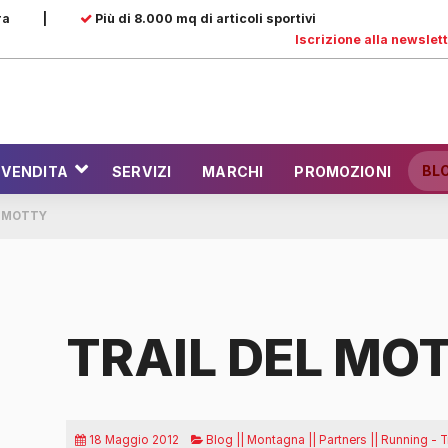
ra
|
Più di 8.000 mq di articoli sportivi
Iscrizione alla newslet
BL
 VENDITA
SERVIZI
MARCHI
PROMOZIONI
L MOTTY
TRAIL DEL MO
18 Maggio 2012
Blog || Montagna || Partners || Running - Tra