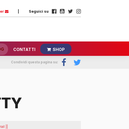
ter
|
Seguici su
OG
CONTATTI
SHOP
Condividi questa pagina su:
TTY
il ||