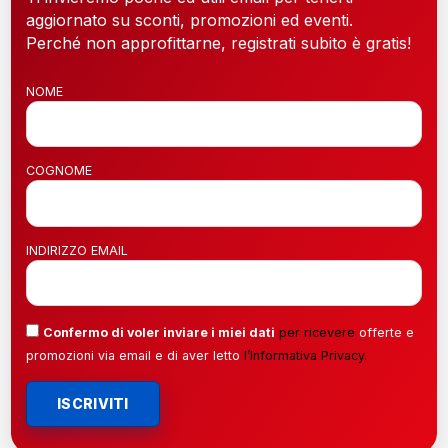
aggiornato su sconti, promozioni ed eventi.
Perché non approfittarne, registrati subito è gratis!
NOME
COGNOME
INDIRIZZO EMAIL
Confermo di voler inviare i miei dati
per ricevere
offerte e
promozioni via email e di aver letto
l’
Informativa Privacy
.
ISCRIVITI