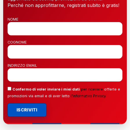
Perché non approfittarne, registrati subito è gratis!
NOME
COGNOME
INDIRIZZO EMAIL
Confermo di voler inviare i miei dati
per ricevere
offerte e
promozioni via email e di aver letto
l’
Informativa Privacy
.
ISCRIVITI