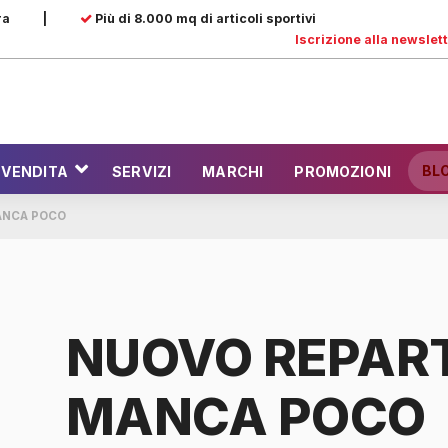
ra
|
Più di 8.000 mq di articoli sportivi
Iscrizione alla newslet
BL
 VENDITA
SERVIZI
MARCHI
PROMOZIONI
ANCA POCO
NUOVO REPART
MANCA POCO