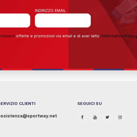
INDIRIZZO EMAIL
ricevere
offerte e promozioni via email e di aver letto
l’
Informativa Privac
SERVIZIO CLIENTI
SEGUICI SU
assistenza@sportway.net