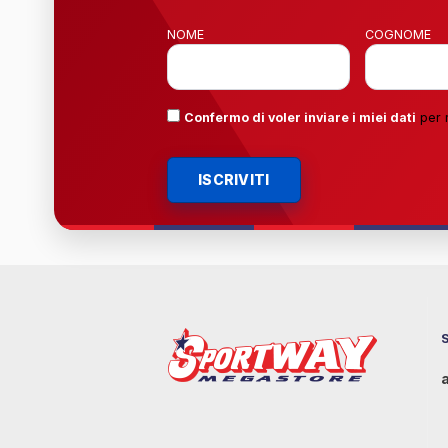
NOME
COGNOME
Confermo di voler inviare i miei dati
per 
ISCRIVITI