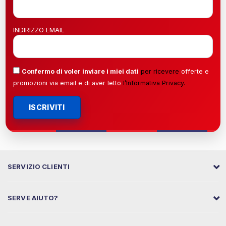
INDIRIZZO EMAIL
Confermo di voler inviare i miei dati
per ricevere
offerte e
promozioni via email e di aver letto
l’
Informativa Privacy
.
ISCRIVITI
SERVIZIO CLIENTI
SERVE AIUTO?