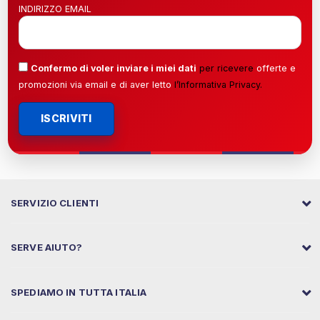
INDIRIZZO EMAIL
Confermo di voler inviare i miei dati
per ricevere
offerte e
promozioni via email e di aver letto
l’
Informativa Privacy
.
ISCRIVITI
SERVIZIO CLIENTI
SERVE AIUTO?
SPEDIAMO IN TUTTA ITALIA