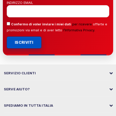
INDIRIZZO EMAIL
Confermo di voler inviare i miei dati
per ricevere
offerte e
promozioni via email e di aver letto
l’
Informativa Privacy
.
ISCRIVITI
SERVIZIO CLIENTI
SERVE AIUTO?
SPEDIAMO IN TUTTA ITALIA