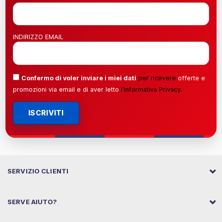
INDIRIZZO EMAIL
Confermo di voler inviare i miei dati
per ricevere
offerte e
promozioni via email e di aver letto
l’
Informativa Privacy
.
ISCRIVITI
SERVIZIO CLIENTI
SERVE AIUTO?