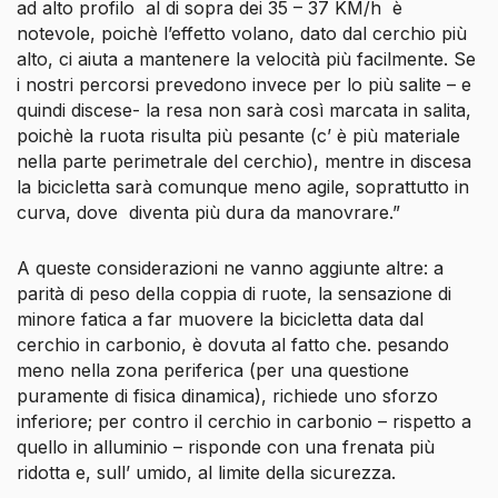
ad alto profilo
al di sopra dei 35 – 37 KM/h è
notevole, poichè l’effetto volano, dato dal cerchio più
alto, ci aiuta a mantenere la velocità più facilmente. Se
i nostri percorsi prevedono invece per lo più salite – e
quindi discese- la resa non sarà così marcata in salita,
poichè la ruota risulta più pesante (c’ è più materiale
nella parte perimetrale del cerchio), mentre in discesa
la bicicletta sarà comunque meno agile, soprattutto in
curva, dove diventa più
dura
da manovrare.”
A queste considerazioni ne vanno aggiunte altre: a
parità di peso della coppia di ruote, la sensazione di
minore fatica a far muovere la bicicletta data dal
cerchio in carbonio, è dovuta al fatto che. pesando
meno nella zona periferica (per una questione
puramente di fisica dinamica), richiede uno sforzo
inferiore; per contro il cerchio in carbonio – rispetto a
quello in alluminio – risponde con una frenata più
ridotta e, sull’ umido, al limite della sicurezza.