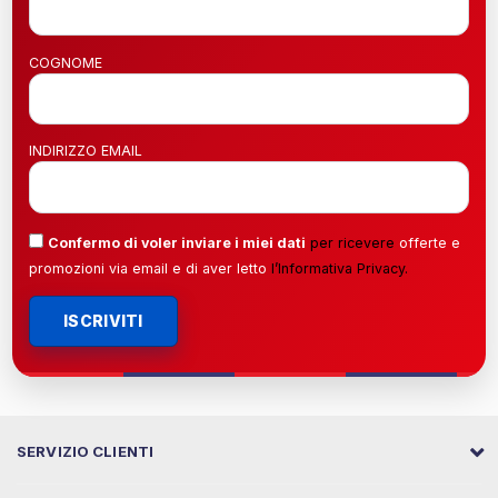
COGNOME
INDIRIZZO EMAIL
Confermo di voler inviare i miei dati
per ricevere
offerte e
promozioni via email e di aver letto
l’
Informativa Privacy
.
ISCRIVITI
SERVIZIO CLIENTI