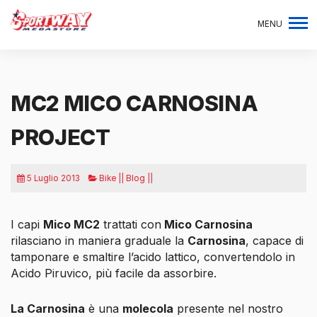
MENU
MC2 MICO CARNOSINA
PROJECT
5 Luglio 2013
Bike || Blog ||
I capi
Mico MC2
trattati con
Mico Carnosina
rilasciano in maniera graduale la
Carnosina
, capace di
tamponare e smaltire l’acido lattico, convertendolo in
Acido Piruvico, più facile da assorbire.
La Carnosina
è una
molecola
presente nel nostro