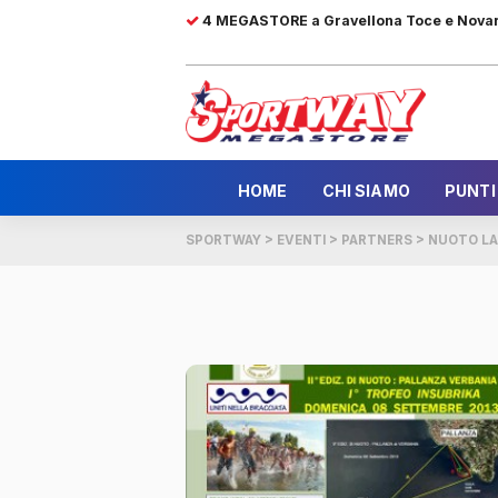
4 MEGASTORE a Gravellona Toce e Nova
HOME
CHI SIAMO
PUNTI
SPORTWAY
>
EVENTI
>
PARTNERS
>
NUOTO LA