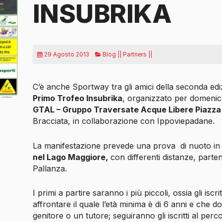
INSUBRIKA
29 Agosto 2013
Blog || Partners ||
C’è anche Sportway tra gli amici della seconda ed
Primo Trofeo Insubrika
, organizzato per domenica
GTAL – Gruppo Traversate Acque Libere Piazza 
Bracciata, in collaborazione con Ippoviepadane.
La manifestazione prevede una prova
di nuoto in 
nel Lago Maggiore,
con differenti distanze, parte
Pallanza.
I primi a partire saranno i più piccoli, ossia gli iscr
affrontare il quale l’età minima è di 6 anni e ch
genitore o un tutore; seguiranno gli iscritti al perc