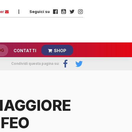
ter
|
Seguici su
OG
CONTATTI
SHOP
Condividi questa pagina su:
MAGGIORE
OFEO