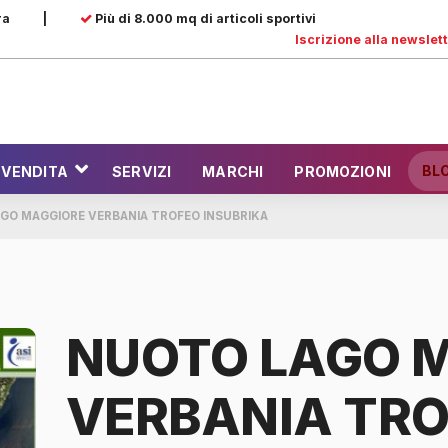
ra
|
Più di 8.000 mq di articoli sportivi
Iscrizione alla newslet
BL
 VENDITA
SERVIZI
MARCHI
PROMOZIONI
GO MAGGIORE VERBANIA TROFEO INSUBRIKA
NUOTO LAGO 
VERBANIA TR