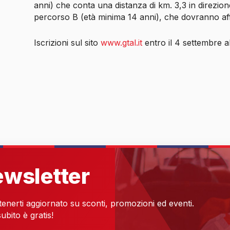
anni) che conta una distanza di km. 3,3 in direzione 
percorso B (età minima 14 anni), che dovranno affr
Iscrizioni sul sito
www.gtal.it
entro il 4 settembre a
newsletter
 tenerti aggiornato su sconti, promozioni ed eventi.
ubito è gratis!