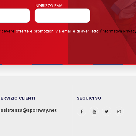
INDIRIZZO EMAIL
ricevere
offerte e promozioni via email e di aver letto
l’
Informativa Privac
SERVIZIO CLIENTI
SEGUICI SU
assistenza@sportway.net