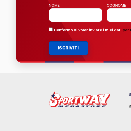
NOME
COGNOME
Confermo di voler inviare i miei dati
per 
ISCRIVITI