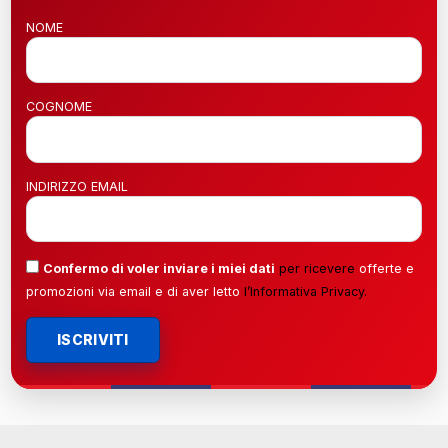
NOME
COGNOME
INDIRIZZO EMAIL
Confermo di voler inviare i miei dati
per ricevere
offerte e
promozioni via email e di aver letto
l’
Informativa Privacy
.
ISCRIVITI