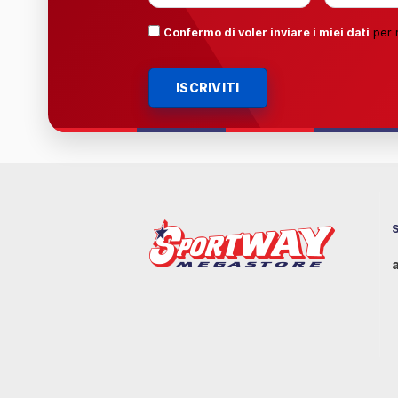
Confermo di voler inviare i miei dati
per 
ISCRIVITI