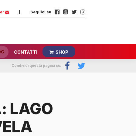
ter
|
Seguici su
OG
CONTATTI
SHOP
Condividi questa pagina su:
: LAGO
VELA