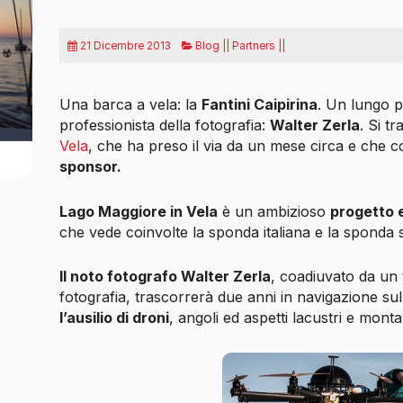
21 Dicembre 2013
Blog || Partners ||
Una barca a vela: la
Fantini Caipirina
. Un lungo p
professionista della fotografia:
Walter Zerla
. Si t
Vela
, che ha preso il via da un mese circa e che
sponsor.
Lago Maggiore in Vela
è un ambizioso
progetto e
che vede coinvolte la sponda italiana e la sponda
Il noto fotografo Walter Zerla
, coadiuvato da un t
fotografia, trascorrerà due anni in navigazione s
l’ausilio di droni
, angoli ed aspetti lacustri e monta