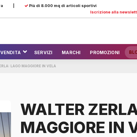
ra
|
Più di 8.000 mq di articoli sportivi
Iscrizione alla newslet
BL
 VENDITA
SERVIZI
MARCHI
PROMOZIONI
ERLA: LAGO MAGGIORE IN VELA
WALTER ZERLA
MAGGIORE IN 