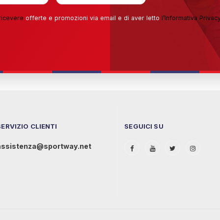
ricevere
offerte e promozioni via email e di aver letto
l’
Informativa Privac
SERVIZIO CLIENTI
SEGUICI SU
assistenza@sportway.net