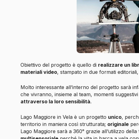
Obiettivo del progetto è quello di
realizzare un li
materiali video
, stampato in due formati editoriali
Molto interessante all’interno del progetto sarà inf
che vivranno, insieme al team, momenti suggestiv
attraverso la loro sensibilità
.
Lago Maggiore in Vela è un progetto
unico
, perch
territorio in maniera così strutturata;
originale
perc
Lago Maggiore sarà a 360° grazie all’utilizzo della 
multisensoriale
perché la vita in barca a vela con