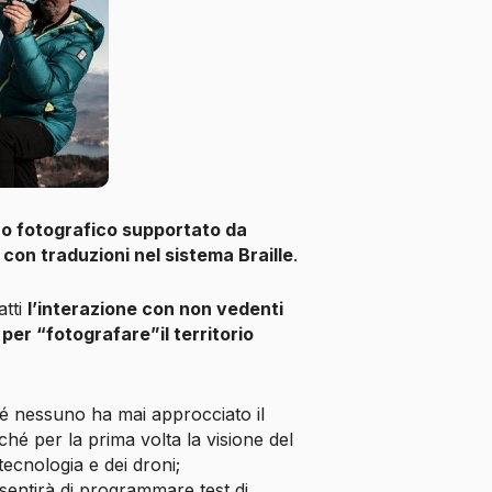
bro fotografico supportato da
,
con traduzioni nel sistema
Braille
.
atti
l’interazione con non vedenti
i
per “fotografare”il territorio
é nessuno ha mai approcciato il
hé per la prima volta la visione del
tecnologia e dei droni;
sentirà di programmare test di