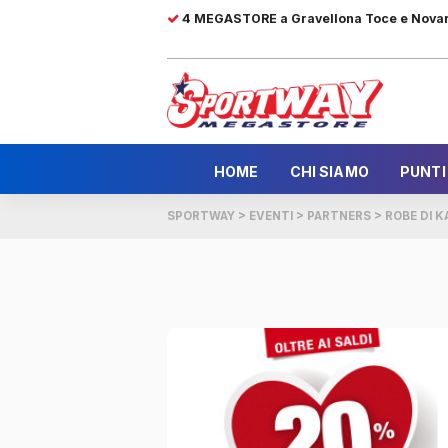
4 MEGASTORE a Gravellona Toce e Nova
HOME
CHI SIAMO
PUNTI
SPORTWAY
>
EVENTI
>
PARTNERS
>
ROBE DI 