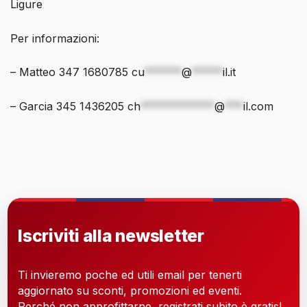
Ligure
Per informazioni:
– Matteo 347 1680785
cu
******
@
*****
il.it
– Garcia 345 1436205
ch
************
@
***
il.com
Iscriviti alla newsletter
Ti invieremo poche ed utili email per tenerti
aggiornato su sconti, promozioni ed eventi.
Perché non approfittarne, registrati subito è gratis!