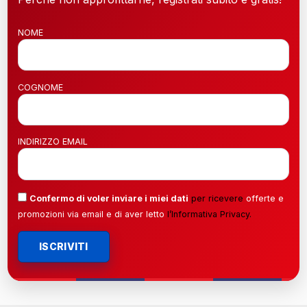
NOME
COGNOME
INDIRIZZO EMAIL
Confermo di voler inviare i miei dati
per ricevere
offerte e
promozioni via email e di aver letto
l’
Informativa Privacy
.
ISCRIVITI