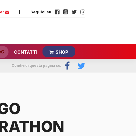
ter
|
Seguici su
OG
CONTATTI
SHOP
Condividi questa pagina su:
GO
ARATHON