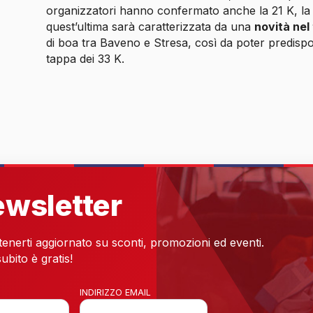
organizzatori hanno confermato anche la 21 K, la s
quest’ultima sarà caratterizzata da una
novità nel
di boa tra Baveno e Stresa, così da poter predispo
tappa dei 33 K.
newsletter
 tenerti aggiornato su sconti, promozioni ed eventi.
ubito è gratis!
INDIRIZZO EMAIL