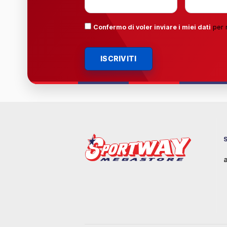
Confermo di voler inviare i miei dati
per 
ISCRIVITI