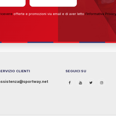
ricevere
offerte e promozioni via email e di aver letto
l’
Informativa Privac
SERVIZIO CLIENTI
SEGUICI SU
assistenza@sportway.net