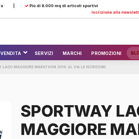
ra
|
Più di 8.000 mq di articoli sportivi
Iscrizione alla newslet
BL
 VENDITA
SERVIZI
MARCHI
PROMOZIONI
LAGO MAGGIORE MARATHON 2014: AL VIA LE ISCRIZIONI
SPORTWAY LA
MAGGIORE M