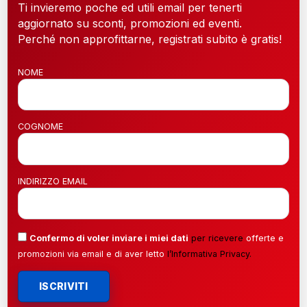
Ti invieremo poche ed utili email per tenerti
aggiornato su sconti, promozioni ed eventi.
Perché non approfittarne, registrati subito è gratis!
NOME
COGNOME
INDIRIZZO EMAIL
Confermo di voler inviare i miei dati
per ricevere
offerte e
promozioni via email e di aver letto
l’
Informativa Privacy
.
ISCRIVITI