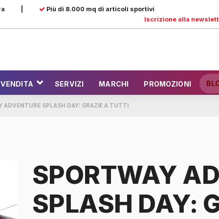
ra
|
Più di 8.000 mq di articoli sportivi
Iscrizione alla newslet
BL
 VENDITA
SERVIZI
MARCHI
PROMOZIONI
 ADVENTURE SPLASH DAY: GRAZIE A TUTTI
SPORTWAY AD
SPLASH DAY: 