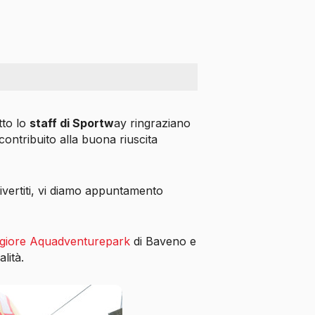
tto lo
staff di Sportw
ay ringraziano
ontribuito alla buona riuscita
ivertiti, vi diamo appuntamento
giore Aquadventurepark
di Baveno e
lità.