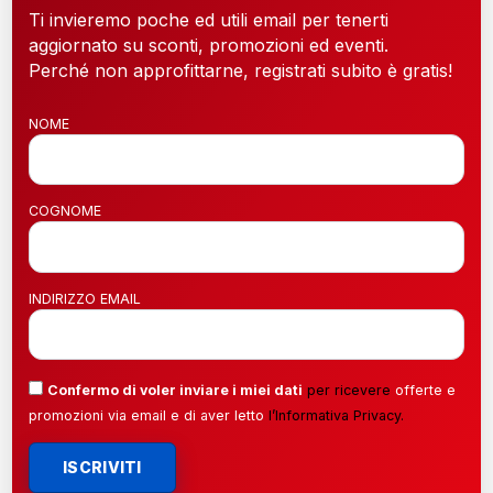
Ti invieremo poche ed utili email per tenerti
aggiornato su sconti, promozioni ed eventi.
Perché non approfittarne, registrati subito è gratis!
NOME
COGNOME
INDIRIZZO EMAIL
Confermo di voler inviare i miei dati
per ricevere
offerte e
promozioni via email e di aver letto
l’
Informativa Privacy
.
ISCRIVITI