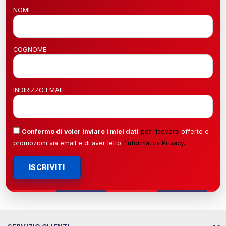
NOME
COGNOME
INDIRIZZO EMAIL
Confermo di voler inviare i miei dati
per ricevere
offerte e
promozioni via email e di aver letto
l’
Informativa Privacy
.
ISCRIVITI