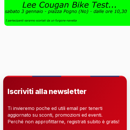
Iscriviti alla newsletter
Ti invieremo poche ed utili email per tenerti
aggiornato su sconti, promozioni ed eventi.
Perché non approfittarne, registrati subito è gratis!