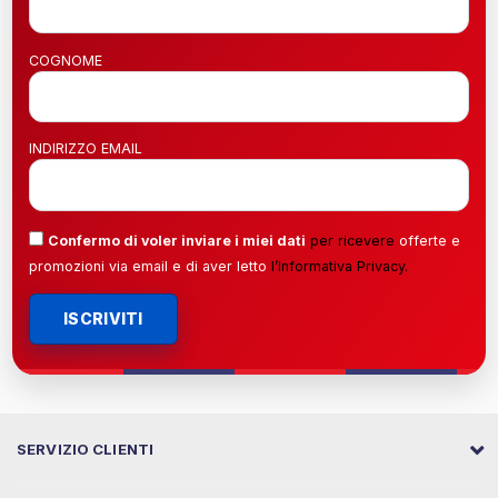
COGNOME
INDIRIZZO EMAIL
Confermo di voler inviare i miei dati
per ricevere
offerte e
promozioni via email e di aver letto
l’
Informativa Privacy
.
ISCRIVITI
SERVIZIO CLIENTI