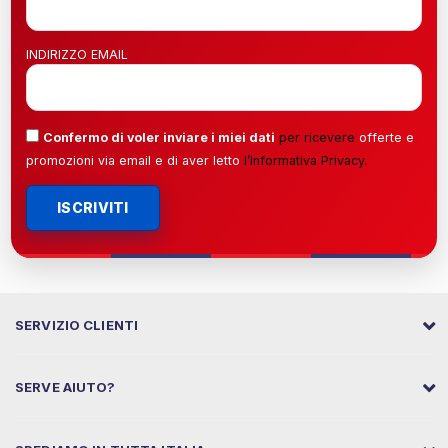
INDIRIZZO EMAIL
Confermo di voler inviare i miei dati
per ricevere
offerte e
promozioni via email e di aver letto
l’
Informativa Privacy
.
ISCRIVITI
SERVIZIO CLIENTI
SERVE AIUTO?