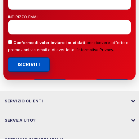
INDIRIZZO EMAIL
Confermo di voler inviare i miei dati
per ricevere
offerte e
promozioni via email e di aver letto
l’
Informativa Privacy
.
ISCRIVITI
SERVIZIO CLIENTI
SERVE AIUTO?