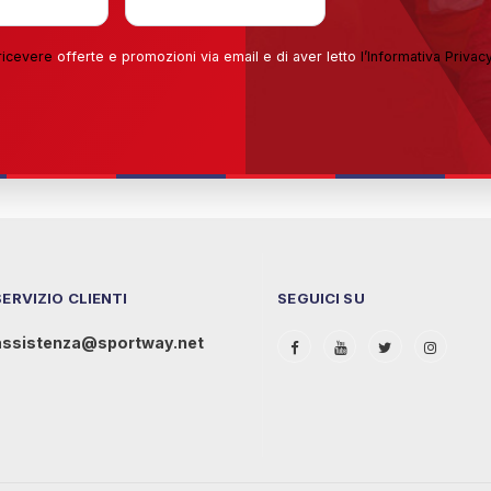
ricevere
offerte e promozioni via email e di aver letto
l’
Informativa Privac
SERVIZIO CLIENTI
SEGUICI SU
assistenza@sportway.net