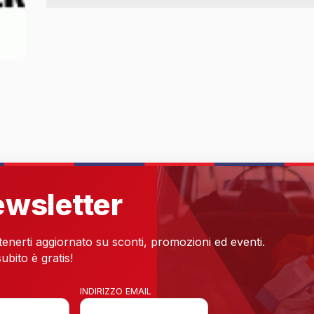
newsletter
 tenerti aggiornato su sconti, promozioni ed eventi.
ubito è gratis!
INDIRIZZO EMAIL