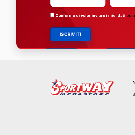
Confermo di voler inviare i miei dati
per 
ISCRIVITI