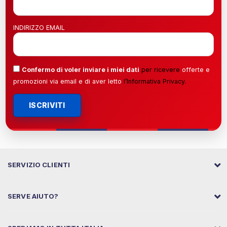
INDIRIZZO EMAIL
Confermo di voler inviare i miei dati
per ricevere
offerte e
promozioni via email e di aver letto
l’
Informativa Privacy
.
ISCRIVITI
SERVIZIO CLIENTI
SERVE AIUTO?