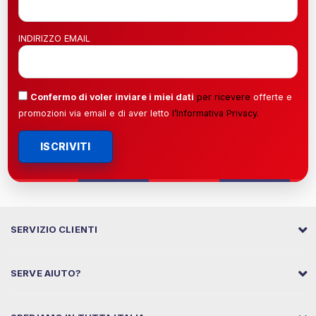
INDIRIZZO EMAIL
Confermo di voler inviare i miei dati
per ricevere
offerte e
promozioni via email e di aver letto
l’
Informativa Privacy
.
ISCRIVITI
SERVIZIO CLIENTI
SERVE AIUTO?