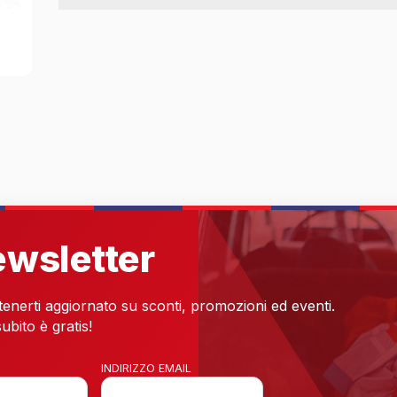
newsletter
 tenerti aggiornato su sconti, promozioni ed eventi.
ubito è gratis!
INDIRIZZO EMAIL