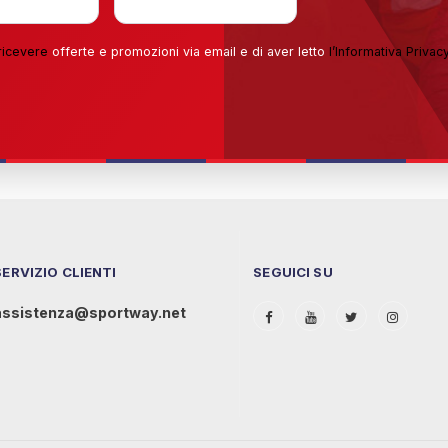
ricevere
offerte e promozioni via email e di aver letto
l’
Informativa Privac
SERVIZIO CLIENTI
SEGUICI SU
assistenza@sportway.net