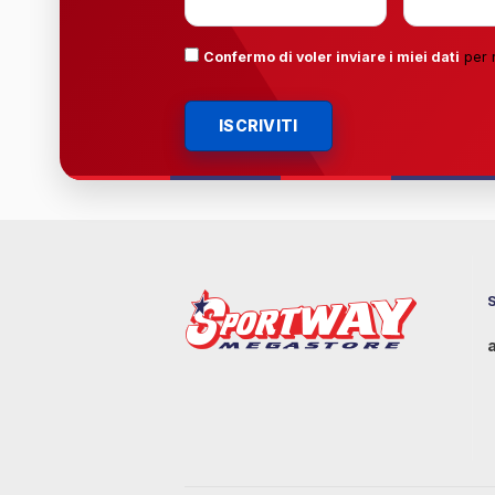
Confermo di voler inviare i miei dati
per 
ISCRIVITI