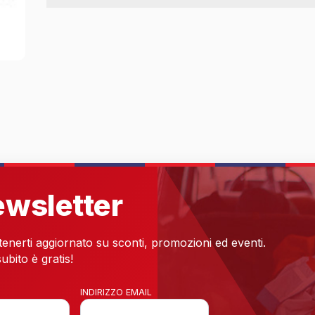
newsletter
 tenerti aggiornato su sconti, promozioni ed eventi.
ubito è gratis!
INDIRIZZO EMAIL