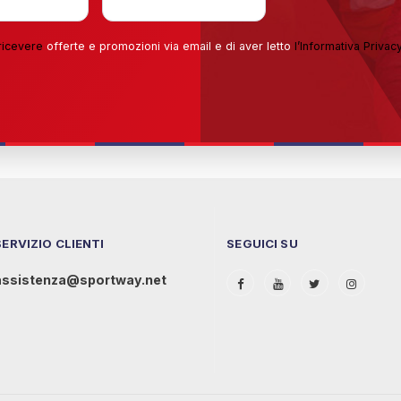
ricevere
offerte e promozioni via email e di aver letto
l’
Informativa Privac
SERVIZIO CLIENTI
SEGUICI SU
assistenza@sportway.net