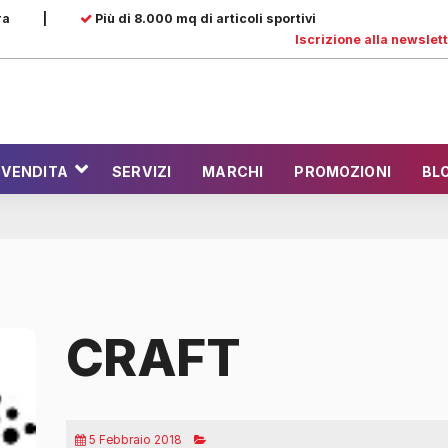
ra
|
Più di 8.000 mq di articoli sportivi
Iscrizione alla newslet
 VENDITA
SERVIZI
MARCHI
PROMOZIONI
BL
CRAFT
5 Febbraio 2018