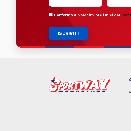
Confermo di voler inviare i miei dati
per 
ISCRIVITI