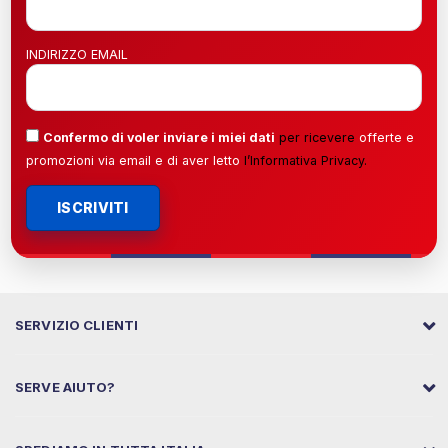
INDIRIZZO EMAIL
Confermo di voler inviare i miei dati
per ricevere
offerte e
promozioni via email e di aver letto
l’
Informativa Privacy
.
ISCRIVITI
SERVIZIO CLIENTI
SERVE AIUTO?