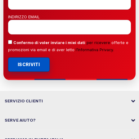
INDIRIZZO EMAIL
Confermo di voler inviare i miei dati
per ricevere
offerte e
promozioni via email e di aver letto
l’
Informativa Privacy
.
ISCRIVITI
SERVIZIO CLIENTI
SERVE AIUTO?