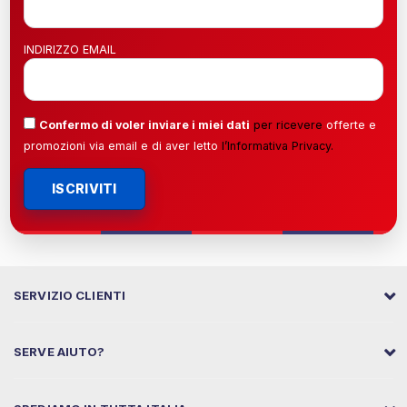
INDIRIZZO EMAIL
Confermo di voler inviare i miei dati
per ricevere
offerte e
promozioni via email e di aver letto
l’
Informativa Privacy
.
ISCRIVITI
SERVIZIO CLIENTI
SERVE AIUTO?