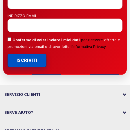
INDIRIZZO EMAIL
Confermo di voler inviare i miei dati
per ricevere
offerte e
promozioni via email e di aver letto
l’
Informativa Privacy
.
ISCRIVITI
SERVIZIO CLIENTI
SERVE AIUTO?