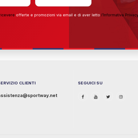
ricevere
offerte e promozioni via email e di aver letto
l’
Informativa Privac
SERVIZIO CLIENTI
SEGUICI SU
assistenza@sportway.net