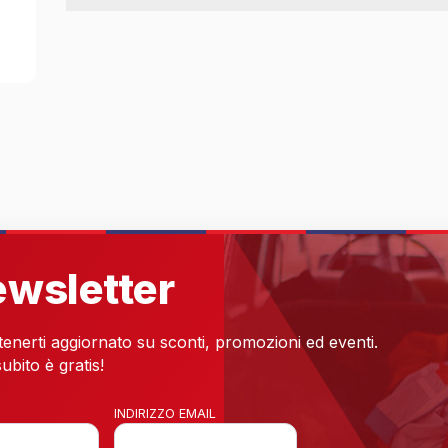
newsletter
 tenerti aggiornato su sconti, promozioni ed eventi.
ubito è gratis!
INDIRIZZO EMAIL