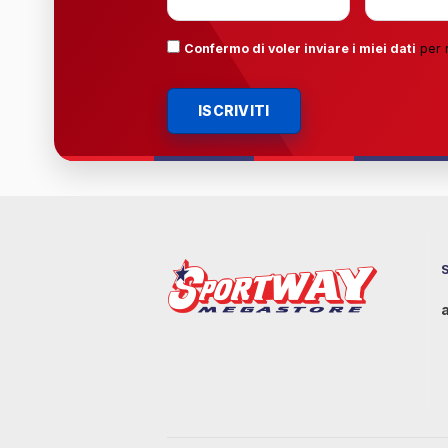
Confermo di voler inviare i miei dati
per 
ISCRIVITI