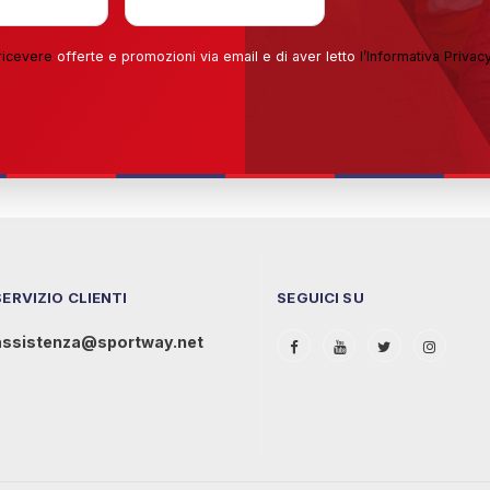
ricevere
offerte e promozioni via email e di aver letto
l’
Informativa Privac
SERVIZIO CLIENTI
SEGUICI SU
assistenza@sportway.net