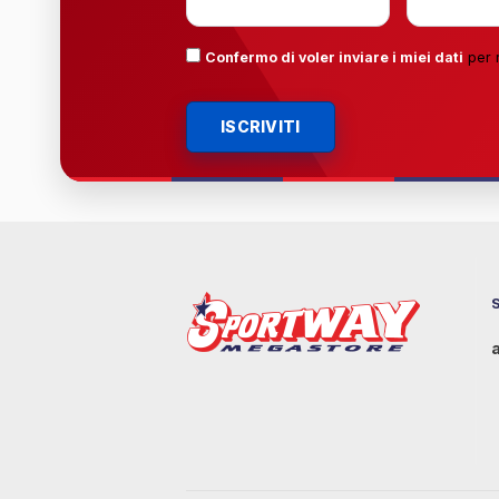
Confermo di voler inviare i miei dati
per 
ISCRIVITI