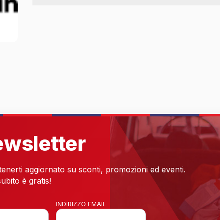
newsletter
 tenerti aggiornato su sconti, promozioni ed eventi.
ubito è gratis!
INDIRIZZO EMAIL