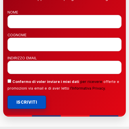
NOME
COGNOME
INDIRIZZO EMAIL
Confermo di voler inviare i miei dati
per ricevere
offerte e
promozioni via email e di aver letto
l’
Informativa Privacy
.
ISCRIVITI