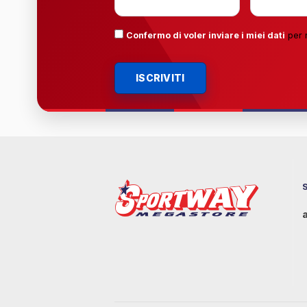
Confermo di voler inviare i miei dati
per 
ISCRIVITI