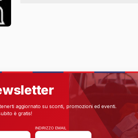
newsletter
 tenerti aggiornato su sconti, promozioni ed eventi.
ubito è gratis!
INDIRIZZO EMAIL