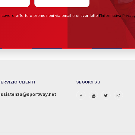
ricevere
offerte e promozioni via email e di aver letto
l’
Informativa Privac
SERVIZIO CLIENTI
SEGUICI SU
assistenza@sportway.net