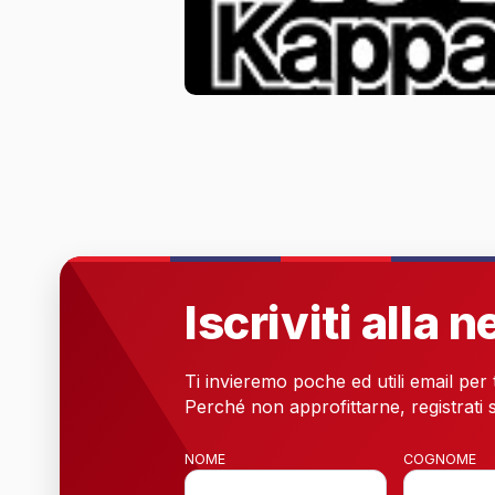
Iscriviti alla 
Ti invieremo poche ed utili email per
Perché non approfittarne, registrati s
NOME
COGNOME