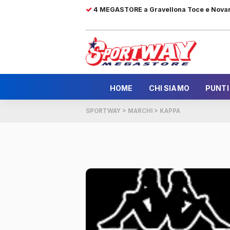
4 MEGASTORE a Gravellona Toce e Nova
HOME
CHI SIAMO
PUNTI
SPORTWAY
>
MARCHI
>
KAPPA