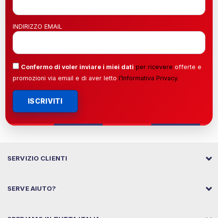
INDIRIZZO EMAIL
Confermo di voler inviare i miei dati
per ricevere
offerte e
promozioni via email e di aver letto
l’
Informativa Privacy
.
ISCRIVITI
SERVIZIO CLIENTI
SERVE AIUTO?