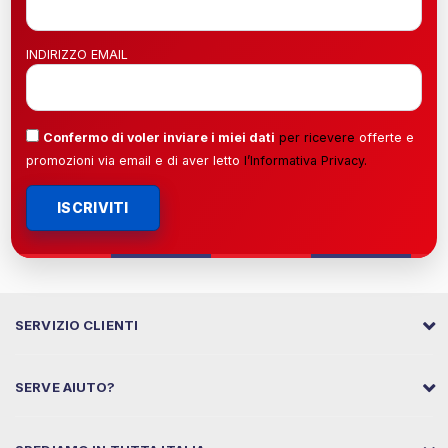
INDIRIZZO EMAIL
Confermo di voler inviare i miei dati
per ricevere
offerte e
promozioni via email e di aver letto
l’
Informativa Privacy
.
ISCRIVITI
SERVIZIO CLIENTI
SERVE AIUTO?