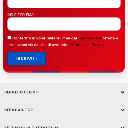
INDIRIZZO EMAIL
Confermo di voler inviare i miei dati
per ricevere
offerte e
promozioni via email e di aver letto
l’
Informativa Privacy
.
ISCRIVITI
SERVIZIO CLIENTI
SERVE AIUTO?
SPEDIAMO IN TUTTA ITALIA